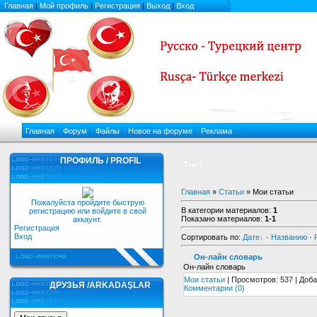
Главная
|
Мой профиль
|
Регистрация
|
Выход
|
Вход
Главная
Форум
Файлы
Новое на форуме
Реклама
ПРОФИЛЬ / PROFIL
Текст
Главная
»
Статьи
» Мои статьи
Пожалуйста пройдите быструю
В категории материалов
:
1
регистрацию или войдите в свой
Показано материалов
:
1-1
аккаунт.
Регистрация
Вход
Сортировать по
:
Дате
·
Названию
·
Он-лайн словарь
Он-лайн словарь
Мои статьи
| Просмотров: 537 | Доб
ДРУЗЬЯ /ARKADAŞLAR
Комментарии (0)