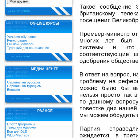
Такое сообщение 
британскому теле
посещения Великобр
ON-LINE КУРСЫ
Премьер-министр от
Условия обучения
многих лет был с
Регистрация
Он-лайн словарь
системы и что 
Турецкий для начинающих
соответствующие 
одобрения обществе
МЕДИА ЦЕНТР
В ответ на вопрос, 
проблему на рефере
Сериалы на русском
Сериалы на турецком
можно было бы вы
Боевики
нельзя просто так 
по данному вопросу
повестке дня нашей
РАЗНОЕ
мы можем обсудить 
Софт/Программы
Партия справедл
Темы для Windows
Все для DLE
ожидается, в тре
WEB-Мастеру