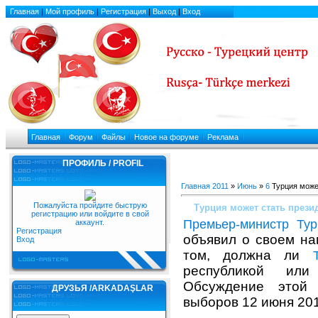
Главная
|
Мой профиль
|
Регистрация
|
Выход
|
Вход
Главная
Форум
Файлы
Новое на форуме
Реклама
ПРОФИЛЬ / PROFIL
Logo-Masters.Ru
Главная
2011
»
Июнь
»
6
Турция може
Пожалуйста пройдите быструю
Турция может стать прези
регистрацию или войдите в свой
Премьер-министр Ту
аккаунт.
Регистрация
объявил о своем на
Вход
том, должна ли
республикой или 
Обсуждение этой 
ДРУЗЬЯ /ARKADAŞLAR
выборов 12 июня 201