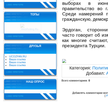
выборах в июн
правительство во 
Среди намерений п
ТОПЫ
гражданскую, демок
Эрдоган, сторонн
часто говорит об и
как многие считают
президента Турции.
ДРУЗЬЯ
UCOZFAN.RU
Ваша ссылка
Ваша ссылка
Ваша ссылка
Категория
:
Полити
Добавил
:
Всего комментариев
:
0
НАШ ОПРОС
Добавлять комментарии могу
[
Р